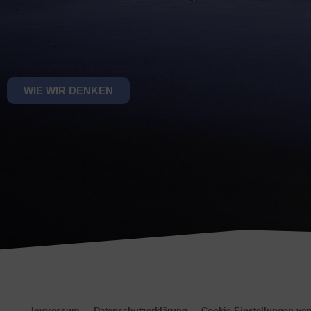
Bereit für den Wandel, für die Entdeckung neuer
Uns
Möglichkeiten und für Ihre Zukunftsgestaltung?
Zus
WIE WIR DENKEN
Wachstum braucht eine klare Bestimmung, das
as
Erkennen der eigenen Möglichkeiten und einen
„Es 
 Wir
unabhängigen Sparrings- & Reflexionspartner,
Wese
das,
Mentor und Prozessbegleiter wie die DLUGOSCH
habe
Unternehmensgestaltung.
was 
wie
Impressum
Datenschutzerklärung
Cookie-Einstellungen ver