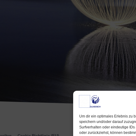
ere Mandanten beschreiben die
Bereit für de
ammenarbeit mit uns in der Essenz so:
Möglichkeiten
Wachstum bra
ist, als hätte Jemand das Licht an und das
Erkennen der
ntliche damit wieder sichtbar gemacht. Wir
unabhängigen
n unsere Orientierung und Klarheit auf das,
Mentor und P
wichtig, richtig und möglich ist,
Unternehmens
dergewonnen“
Um dir ein optimales Erlebnis zu 
speichern und/oder darauf zuzugr
Surfverhalten oder eindeutige IDs
oder zurückziehst, können bestim
walten
Cookie-Richtlinie (EU)